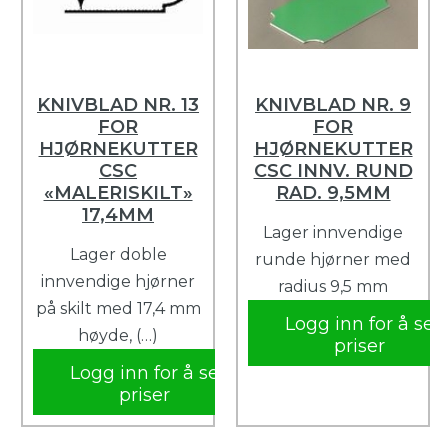
KNIVBLAD NR. 13
KNIVBLAD NR. 9
FOR
FOR
HJØRNEKUTTER
HJØRNEKUTTER
CSC
CSC INNV. RUND
«MALERISKILT»
RAD. 9,5MM
17,4MM
Lager innvendige
Lager doble
runde hjørner med
innvendige hjørner
radius 9,5 mm
på skilt med 17,4 mm
Logg inn for å se
høyde, (…)
priser
Logg inn for å se
priser