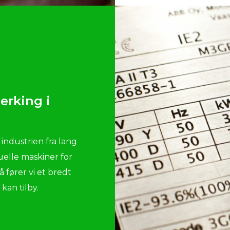
erking i
 industrien fra lang
elle maskiner for
å fører vi et bredt
kan tilby.