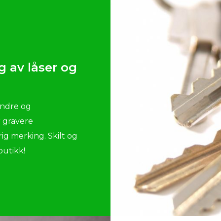
g av låser og
lindre og
r gravere
rig merking. Skilt og
butikk!