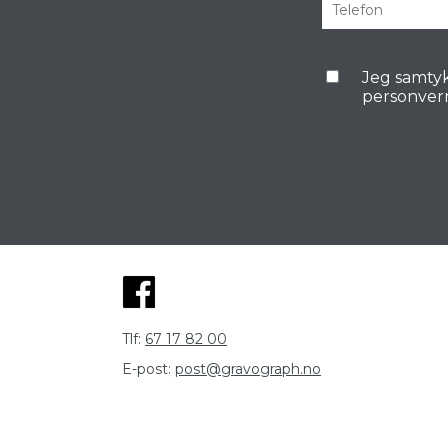
Jeg samtyk
personver
Tlf:
67 17 82 00
E-post:
post@gravograph.no