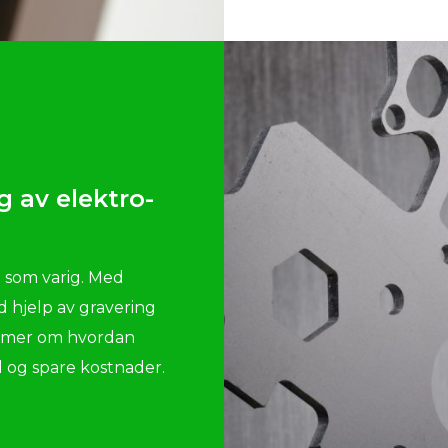
g av elektro-
 som varig. Med
d hjelp av gravering
Se mer om hvordan
l og spare kostnader.