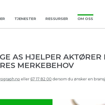
ER
TJENESTER
RESSURSER
OM OSS
E AS HJELPER AKTØRER I
ERES MERKEBEHOV
vograph.no
eller
67 17 82 00
dersom du ønsker en bransje