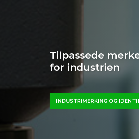
Høy presisjon fo
applikasjoner
INDUSTRI OG PRODUKSJON