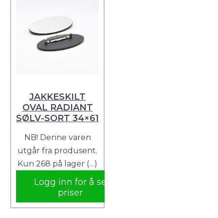
JAKKESKILT
OVAL RADIANT
SØLV-SORT 34×61
NB! Denne varen
utgår fra produsent.
Kun 268 på lager (…)
Logg inn for å se
priser