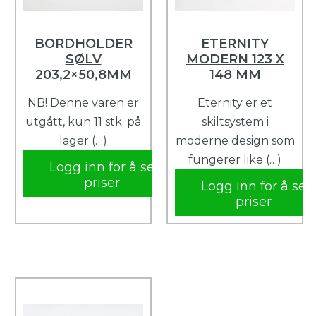
BORDHOLDER
ETERNITY
SØLV
MODERN 123 X
203,2×50,8MM
148 MM
NB! Denne varen er
Eternity er et
utgått, kun 11 stk. på
skiltsystem i
lager (…)
moderne design som
fungerer like (…)
Logg inn for å se
priser
Logg inn for å se
priser