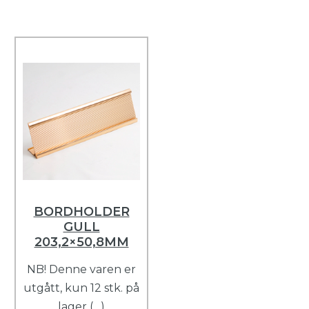
BORDHOLDER
GULL
203,2×50,8MM
NB! Denne varen er
utgått, kun 12 stk. på
lager (…)