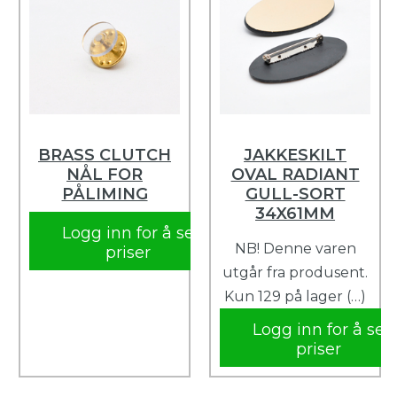
BRASS CLUTCH
JAKKESKILT
NÅL FOR
OVAL RADIANT
PÅLIMING
GULL-SORT
34X61MM
Logg inn for å se
NB! Denne varen
priser
utgår fra produsent.
Kun 129 på lager (…)
Logg inn for å se
priser