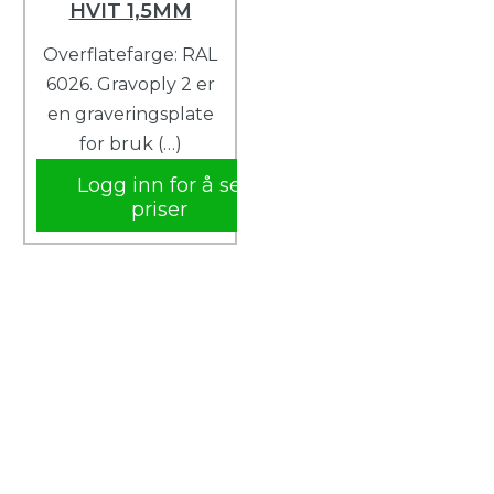
HVIT 1,5MM
Overflatefarge: RAL
6026. Gravoply 2 er
en graveringsplate
for bruk (…)
Logg inn for å se
priser