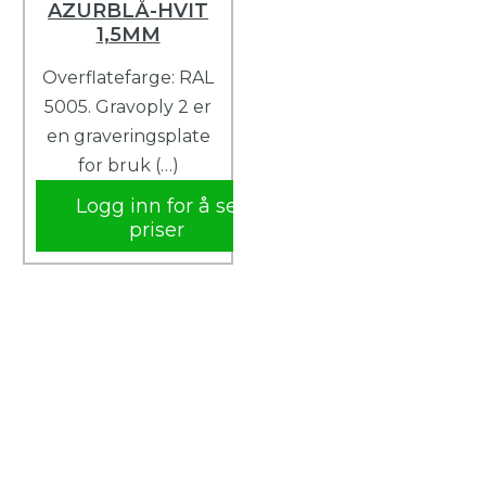
AZURBLÅ-HVIT
1,5MM
Overflatefarge: RAL
5005. Gravoply 2 er
en graveringsplate
for bruk (…)
Logg inn for å se
priser