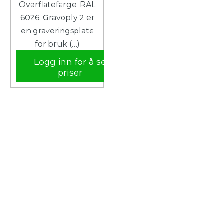
Overflatefarge: RAL
6026. Gravoply 2 er
en graveringsplate
for bruk (…)
Logg inn for å se
priser