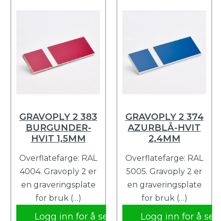
GRAVOPLY 2 383
GRAVOPLY 2 374
BURGUNDER-
AZURBLÅ-HVIT
HVIT 1,5MM
2,4MM
Overflatefarge: RAL
Overflatefarge: RAL
4004. Gravoply 2 er
5005. Gravoply 2 er
en graveringsplate
en graveringsplate
for bruk (…)
for bruk (…)
Logg inn for å se
Logg inn for å se