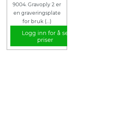
9004. Gravoply 2 er
en graveringsplate
for bruk (…)
Logg inn for å se
priser