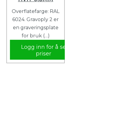
Overflatefarge: RAL
6024. Gravoply 2 er
en graveringsplate
for bruk (…)
Logg inn for å se
priser