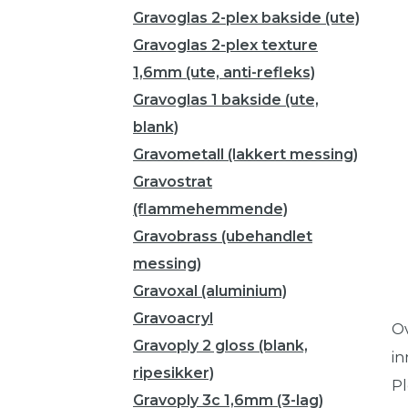
Gravoglas 2-plex bakside (ute)
Gravoglas 2-plex texture
1,6mm (ute, anti-refleks)
Gravoglas 1 bakside (ute,
blank)
Gravometall (lakkert messing)
Gravostrat
(flammehemmende)
Gravobrass (ubehandlet
messing)
Gravoxal (aluminium)
Gravoacryl
Ov
Gravoply 2 gloss (blank,
in
ripesikker)
Pl
Gravoply 3c 1,6mm (3-lag)