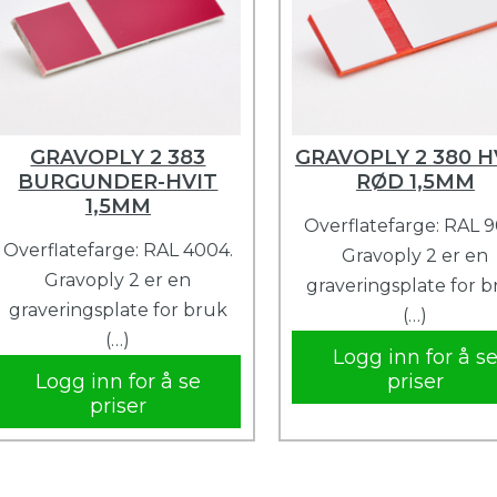
GRAVOPLY 2 383
GRAVOPLY 2 380 H
BURGUNDER-HVIT
RØD 1,5MM
1,5MM
Overflatefarge: RAL 9
Overflatefarge: RAL 4004.
Gravoply 2 er en
Gravoply 2 er en
graveringsplate for 
graveringsplate for bruk
(…)
(…)
Logg inn for å s
Logg inn for å se
priser
priser