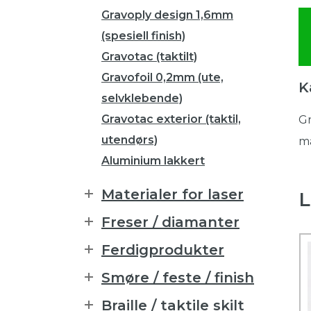
Gravoply design 1,6mm
(spesiell finish)
Gravotac (taktilt)
Gravofoil 0,2mm (ute,
K
selvklebende)
Gravotac exterior (taktil,
Gr
utendørs)
må
Aluminium lakkert
Materialer for laser
L
Freser / diamanter
Ferdigprodukter
Smøre / feste / finish
Braille / taktile skilt