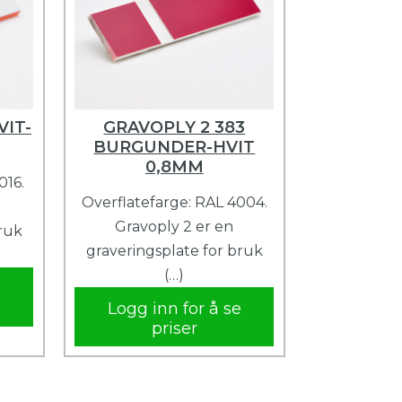
VIT-
GRAVOPLY 2 383
BURGUNDER-HVIT
0,8MM
016.
Overflatefarge: RAL 4004.
Gravoply 2 er en
bruk
graveringsplate for bruk
(…)
e
Logg inn for å se
priser