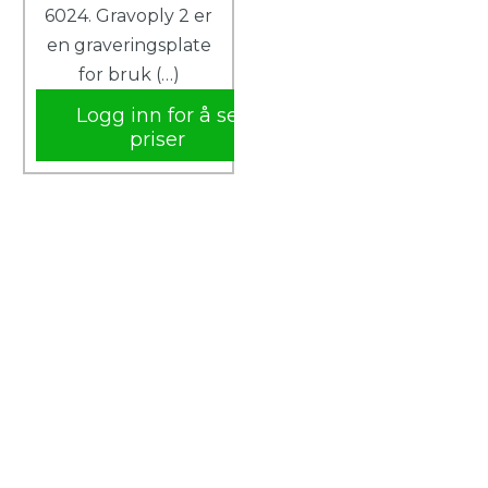
6024. Gravoply 2 er
en graveringsplate
for bruk (…)
Logg inn for å se
priser