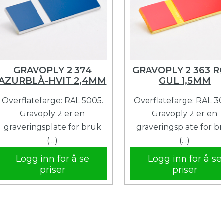
GRAVOPLY 2 374
GRAVOPLY 2 363 R
AZURBLÅ-HVIT 2,4MM
GUL 1,5MM
Overflatefarge: RAL 5005.
Overflatefarge: RAL 3
Gravoply 2 er en
Gravoply 2 er en
graveringsplate for bruk
graveringsplate for 
(…)
(…)
Logg inn for å se
Logg inn for å s
priser
priser