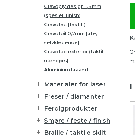
Gravoply design 1,6mm
(spesiell finish)
Gravotac (taktilt)
Gravofoil 0,2mm (ute,
K
selvklebende)
Gravotac exterior (taktil,
Gr
utendørs)
må
Aluminium lakkert
Materialer for laser
L
Freser / diamanter
Ferdigprodukter
Smøre / feste / finish
Braille / taktile skilt