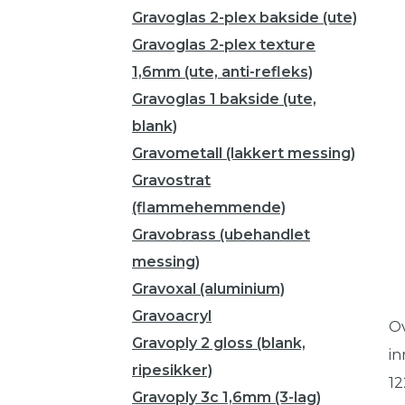
Gravoglas 2-plex bakside (ute)
Gravoglas 2-plex texture
1,6mm (ute, anti-refleks)
Gravoglas 1 bakside (ute,
blank)
Gravometall (lakkert messing)
Gravostrat
(flammehemmende)
Gravobrass (ubehandlet
messing)
Gravoxal (aluminium)
Gravoacryl
Ov
Gravoply 2 gloss (blank,
in
ripesikker)
12
Gravoply 3c 1,6mm (3-lag)