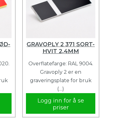
ØD-
GRAVOPLY 2 371 SORT-
HVIT 2,4MM
020.
Overflatefarge: RAL 9004.
Gravoply 2 er en
bruk
graveringsplate for bruk
(…)
e
Logg inn for å se
priser