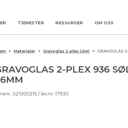
ER
TJENESTER
RESSURSER
OM OSS
jem
Materialer
Gravoglas 2-plex (ute)
GRAVOGLAS 2-
GRAVOGLAS 2-PLEX 936 SØ
1,6MM
renr.:
521000215
/ lev.nr. 17930