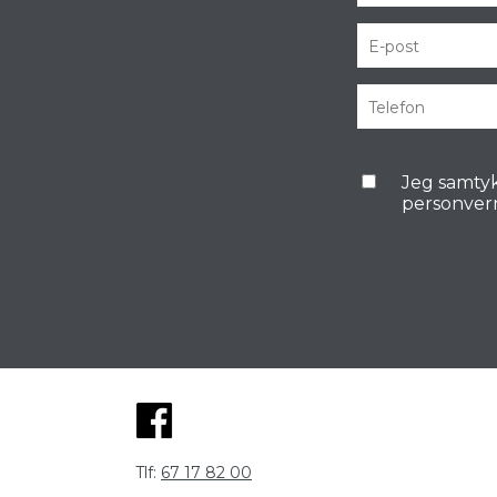
Jeg samtyk
personver
Tlf:
67 17 82 00