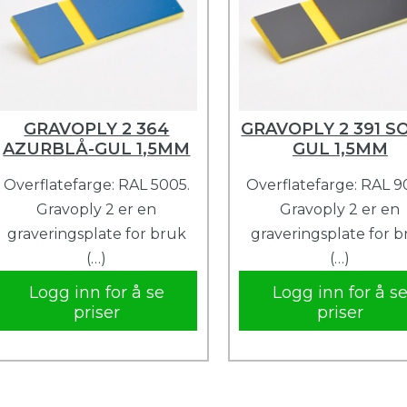
GRAVOPLY 2 364
GRAVOPLY 2 391 S
AZURBLÅ-GUL 1,5MM
GUL 1,5MM
Overflatefarge: RAL 5005.
Overflatefarge: RAL 9
Gravoply 2 er en
Gravoply 2 er en
graveringsplate for bruk
graveringsplate for 
(…)
(…)
Logg inn for å se
Logg inn for å s
priser
priser