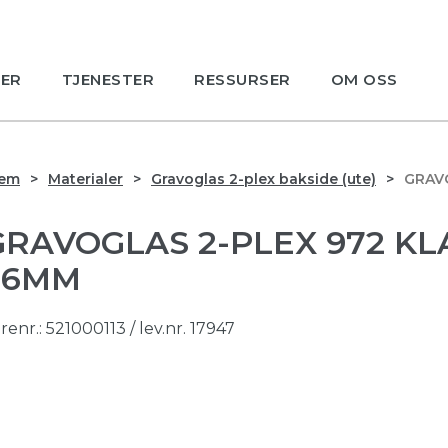
ER
TJENESTER
RESSURSER
OM OSS
jem
Materialer
Gravoglas 2-plex bakside (ute)
GRAVO
GRAVOGLAS 2-PLEX 972 KL
1,6MM
renr.:
521000113
/ lev.nr. 17947