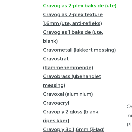
Gravoglas 2-plex bakside (ute)
Gravoglas 2-plex texture
1,6mm (ute, anti-refleks)
Gravoglas 1 bakside (ute,
blank)
Gravometall (lakkert messing)
Gravostrat
(flammehemmende)
Gravobrass (ubehandlet
messing)
Gravoxal (aluminium)
Gravoacryl
Ov
Gravoply 2 gloss (blank,
in
ripesikker)
Pl
Gravoply 3c 1,6mm (3-lag)