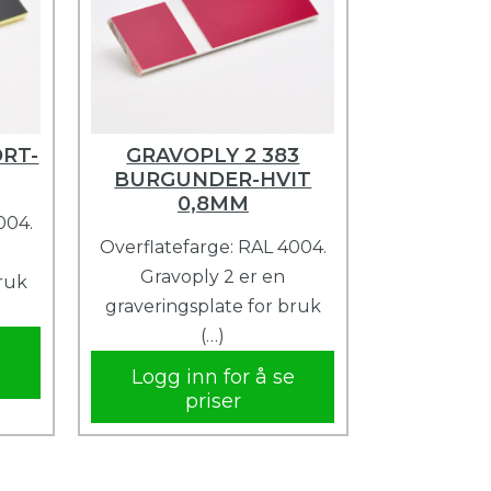
ORT-
GRAVOPLY 2 383
BURGUNDER-HVIT
0,8MM
004.
Overflatefarge: RAL 4004.
Gravoply 2 er en
bruk
graveringsplate for bruk
(…)
e
Logg inn for å se
priser