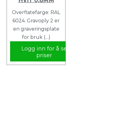
HVIT 0,8MM
Overflatefarge: RAL
6024. Gravoply 2 er
en graveringsplate
for bruk (…)
Logg inn for å se
priser