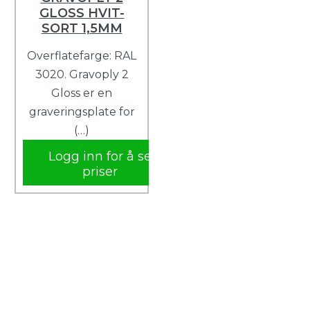
GLOSS HVIT-
SORT 1,5MM
Overflatefarge: RAL
3020. Gravoply 2
Gloss er en
graveringsplate for
(…)
Logg inn for å se
priser