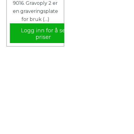
9016. Gravoply 2 er
en graveringsplate
for bruk (…)
Logg inn for å se
priser