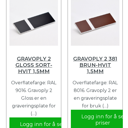
GRAVOPLY 2
GRAVOPLY 2 381
GLOSS SORT-
BRUN-HVIT
HVIT 1,5MM
1,5MM
Overflatefarge: RAL
Overflatefarge: RAL
9016. Gravoply 2
8016. Gravoply 2 er
Gloss er en
en graveringsplate
graveringsplate for
for bruk (…)
(…)
Logg inn for å se
priser
Logg inn for å se