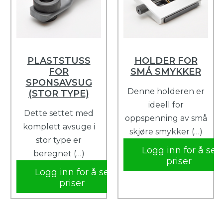
PLASTSTUSS
HOLDER FOR
FOR
SMÅ SMYKKER
SPONSAVSUG
Denne holderen er
(STOR TYPE)
ideell for
Dette settet med
oppspenning av små
komplett avsuge i
skjøre smykker (…)
stor type er
Logg inn for å se
beregnet (…)
priser
Logg inn for å se
priser