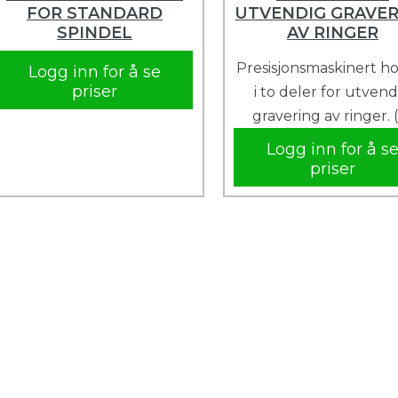
FOR STANDARD
UTVENDIG GRAVER
SPINDEL
AV RINGER
Presisjonsmaskinert h
Logg inn for å se
priser
i to deler for utvend
gravering av ringer. 
Logg inn for å s
priser