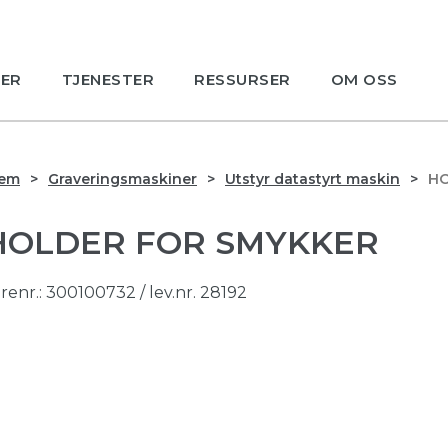
ER
TJENESTER
RESSURSER
OM OSS
jem
Graveringsmaskiner
Utstyr datastyrt maskin
HO
HOLDER FOR SMYKKER
renr.:
300100732
/ lev.nr. 28192