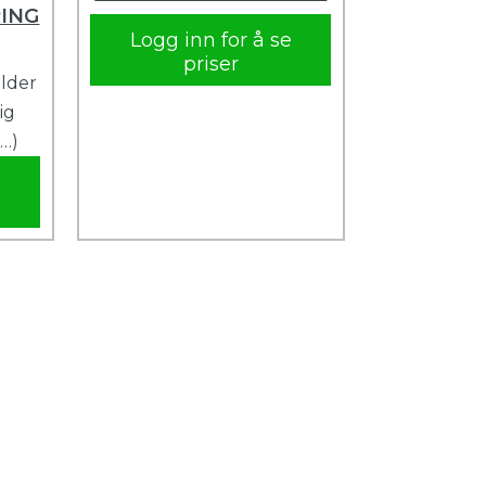
ING
Logg inn for å se
priser
older
ig
(…)
e