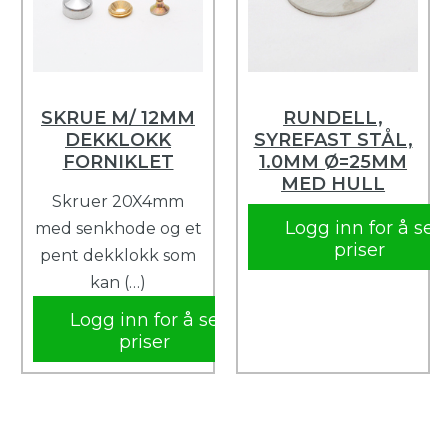
SKRUE M/ 12MM
RUNDELL,
DEKKLOKK
SYREFAST STÅL,
FORNIKLET
1.0MM Ø=25MM
MED HULL
Skruer 20X4mm
Logg inn for å se
med senkhode og et
priser
pent dekklokk som
kan (…)
Logg inn for å se
priser