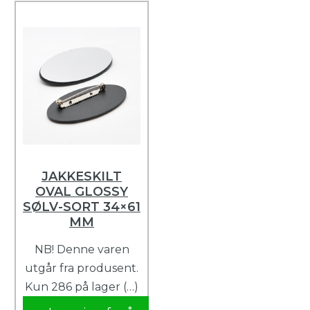
JAKKESKILT
OVAL GLOSSY
SØLV-SORT 34×61
MM
NB! Denne varen
utgår fra produsent.
Kun 286 på lager (…)