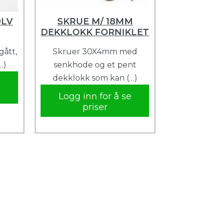
ØLV
SKRUE M/ 18MM
DEKKLOKK FORNIKLET
gått,
Skruer 30X4mm med
…)
senkhode og et pent
dekklokk som kan (…)
e
Logg inn for å se
priser