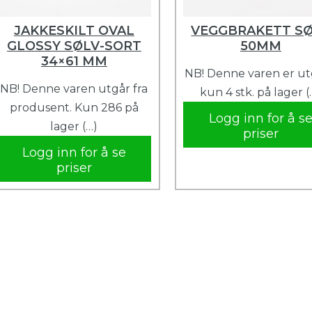
JAKKESKILT OVAL
VEGGBRAKETT S
GLOSSY SØLV-SORT
50MM
34×61 MM
NB! Denne varen er ut
NB! Denne varen utgår fra
kun 4 stk. på lager (
produsent. Kun 286 på
Logg inn for å s
lager (…)
priser
Logg inn for å se
priser