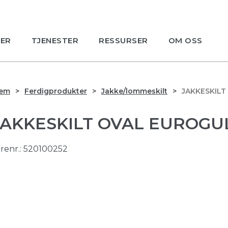
ER
TJENESTER
RESSURSER
OM OSS
jem
Ferdigprodukter
Jakke/lommeskilt
JAKKESKILT
JAKKESKILT OVAL EUROGUL
renr.:
520100252