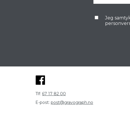
Jeg samtyk
personver
Tlf:
67 17 82 00
E-post:
post@gravograph.no