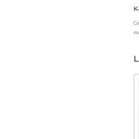
K
Gr
må
L