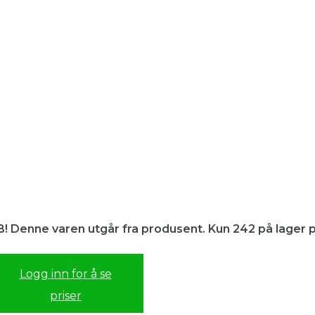
! Denne varen utgår fra produsent. Kun 242 på lager pr
Logg inn for å se
priser