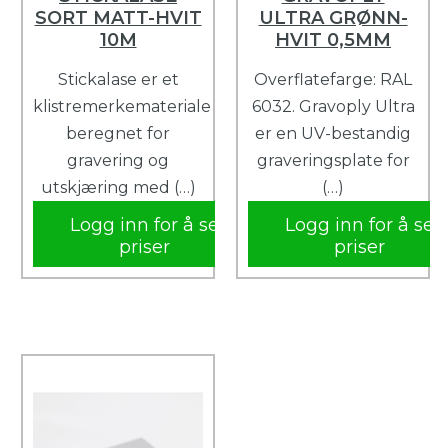
SORT MATT-HVIT
ULTRA GRØNN-
10M
HVIT 0,5MM
Stickalase er et
Overflatefarge: RAL
klistremerkemateriale
6032. Gravoply Ultra
beregnet for
er en UV-bestandig
gravering og
graveringsplate for
utskjæring med (…)
(…)
Logg inn for å se
Logg inn for å se
priser
priser