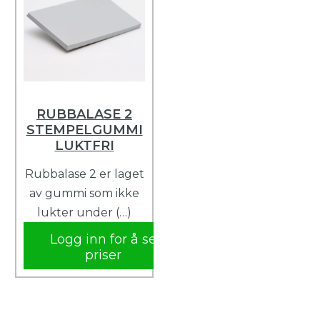
RUBBALASE 2
STEMPELGUMMI
LUKTFRI
Rubbalase 2 er laget
av gummi som ikke
lukter under (…)
Logg inn for å se
priser