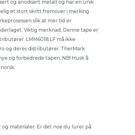
sert og anodisert metall og har en unik
lig et stort skritt fremover i merking
rkeprosessen slik at mer tid er
underlaget. Viktig merknad: Denne tape er
stributører. LMM6018.LF må ikke
 og deres distributører. TherMark
nye og forbedrede tapen. NB! Husk å
 norsk.
 og materialer. Er det noe du lurer på