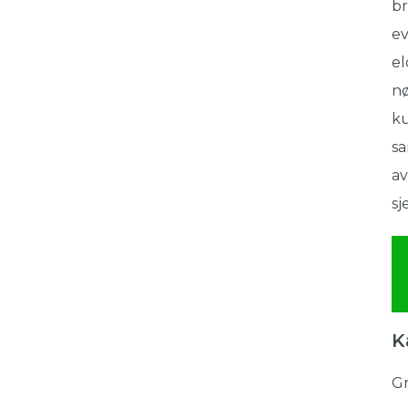
br
ev
el
nø
ku
sa
av
sj
K
Gr