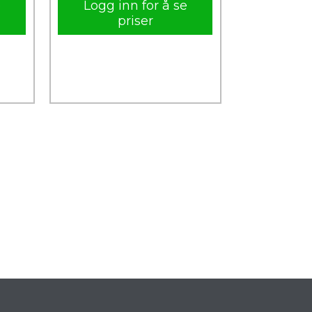
e
Logg inn for å se
priser