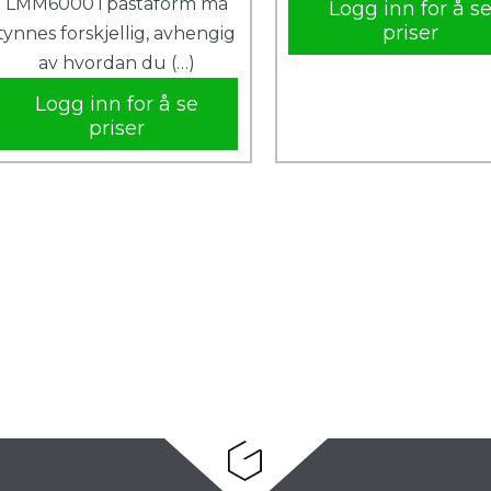
LMM6000 i pastaform må
Logg inn for å s
priser
tynnes forskjellig, avhengig
av hvordan du (…)
Logg inn for å se
priser