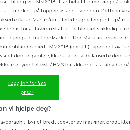
uk. I tillegg er LMM6018.LF anbefalt for merking på elok
ne til merking på toppen av anodiseringen. Dette er virke
okserte flater. Man må imidlertid regne lenger tid på me
dvendig for at laseren skal binde blekket skikkelig til 
n tilgjengelig fra TherMark og TherMark autoriserte di
mmenblandes med LMM6018 (non-LF) tape solgt av Ferro
viklet denne gamle tykkere tape da de lanserte denne 
ekke menyen Teknisk / HMS for sikkerhetsdatablader på
Logg inn for å se
priser
an vi hjelpe deg?
avograph tilbyr et bredt spekter av maskiner, produkter