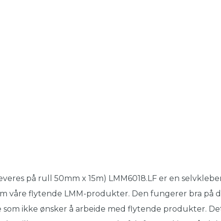
everes på rull 50mm x 15m) LMM6018.LF er en selvkleb
m våre flytende LMM-produkter. Den fungerer bra på de fl
 som ikke ønsker å arbeide med flytende produkter. Det