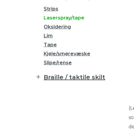
Strips
Laserspray/tape
Oksidering
Lim
Tape
Kjøle/smørevæske
Slipe/rense
Braille / taktile skilt
(L
so
de