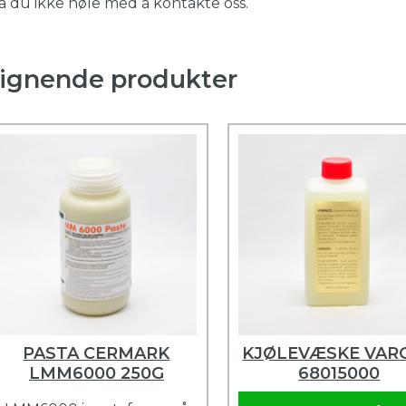
 du ikke nøle med å kontakte oss.
ignende produkter
PASTA CERMARK
KJØLEVÆSKE VAR
LMM6000 250G
68015000