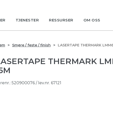
ER
TJENESTER
RESSURSER
OM OSS
jem
Smøre / feste / finish
LASERTAPE THERMARK LMM60
LASERTAPE THERMARK LMM
15M
renr.:
520900076
/ lev.nr. 67121