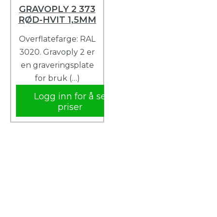
GRAVOPLY 2 373
RØD-HVIT 1,5MM
Overflatefarge: RAL
3020. Gravoply 2 er
en graveringsplate
for bruk (…)
Logg inn for å se
priser