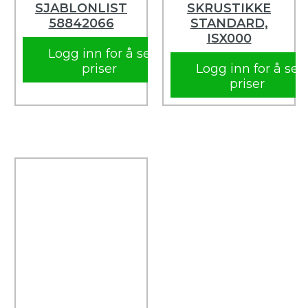
SJABLONLIST
SKRUSTIKKE
58842066
STANDARD,
ISX000
Logg inn for å se
priser
Logg inn for å se
priser