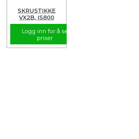
SKRUSTIKKE
VX2B, IS800
Logg inn for å se
priser