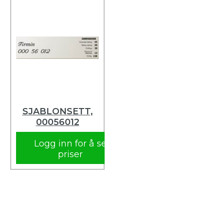
SJABLONSETT,
00056012
Logg inn for å se
priser