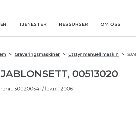
ER
TJENESTER
RESSURSER
OM OSS
jem
Graveringsmaskiner
Utstyr manuell maskin
SJA
SJABLONSETT, 00513020
renr.:
300200541
/ lev.nr. 20061