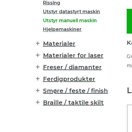
Rissing
Utstyr datastyrt maskin
Utstyr manuell maskin
Hjelpemaskiner
K
Materialer
Materialer for laser
Gr
må
Freser / diamanter
Ferdigprodukter
L
Smøre / feste / finish
Braille / taktile skilt