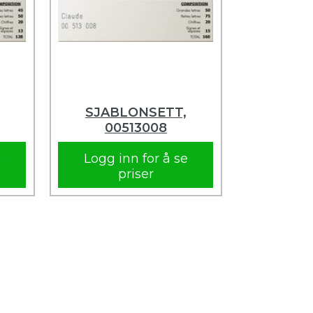
SJABLONSETT,
00513008
e
Logg inn for å se
priser