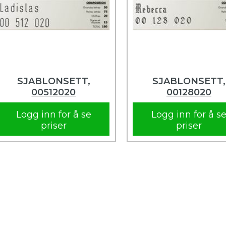
SJABLONSETT,
SJABLONSETT,
00512020
00128020
Logg inn for å se
Logg inn for å s
priser
priser