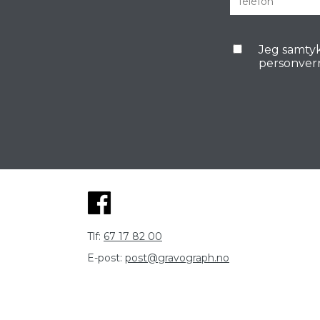
Jeg samtyk
personver
Tlf:
67 17 82 00
E-post:
post@gravograph.no