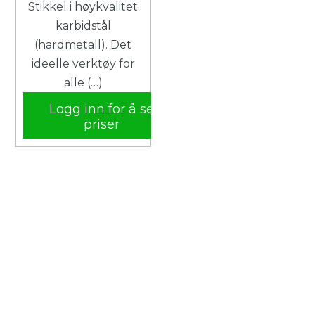
Stikkel i høykvalitet
karbidstål
(hardmetall). Det
ideelle verktøy for
alle (…)
Logg inn for å se
priser