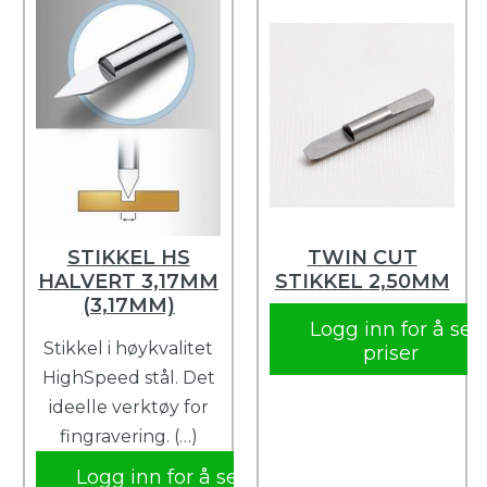
STIKKEL HS
TWIN CUT
HALVERT 3,17MM
STIKKEL 2,50MM
(3,17MM)
Logg inn for å se
Stikkel i høykvalitet
priser
HighSpeed stål. Det
ideelle verktøy for
fingravering. (…)
Logg inn for å se