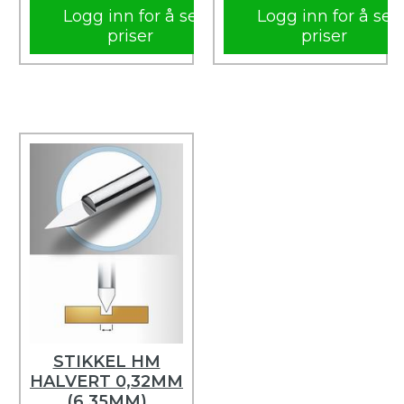
Logg inn for å se
Logg inn for å se
priser
priser
STIKKEL HM
HALVERT 0,32MM
(6,35MM)