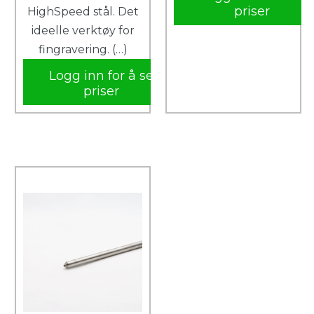
priser
HighSpeed stål. Det
ideelle verktøy for
fingravering. (…)
Logg inn for å se
priser