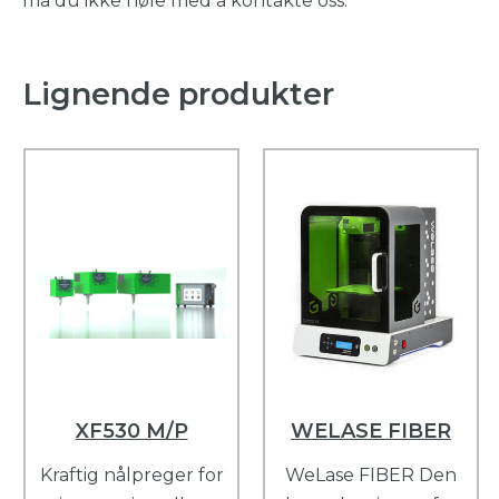
må du ikke nøle med å kontakte oss.
Lignende produkter
XF530 M/P
WELASE FIBER
Kraftig nålpreger for
WeLase FIBER Den