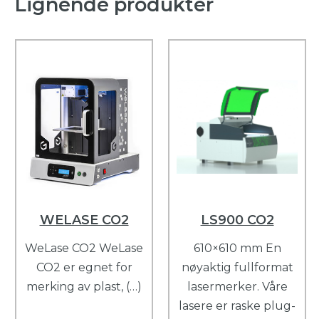
Lignende produkter
WELASE CO2
LS900 CO2
WeLase CO2 WeLase
610×610 mm En
CO2 er egnet for
nøyaktig fullformat
merking av plast, (…)
lasermerker. Våre
lasere er raske plug-