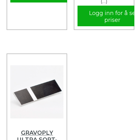
(…)
Logg inn for å se
priser
GRAVOPLY
ULTRA SORT-