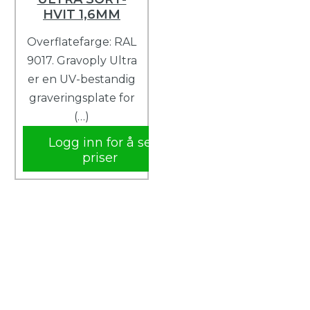
HVIT 1,6MM
Overflatefarge: RAL
9017. Gravoply Ultra
er en UV-bestandig
graveringsplate for
(…)
Logg inn for å se
priser