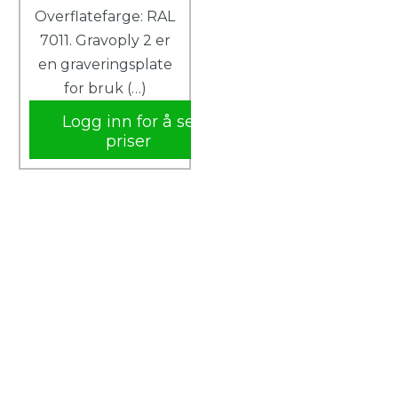
Overflatefarge: RAL
7011. Gravoply 2 er
en graveringsplate
for bruk (…)
Logg inn for å se
priser