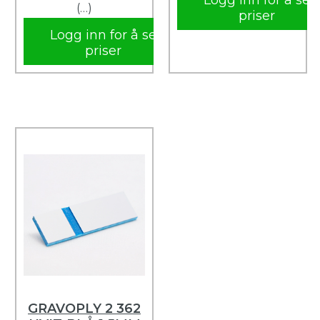
Logg inn for å se
(…)
priser
Logg inn for å se
priser
GRAVOPLY 2 362