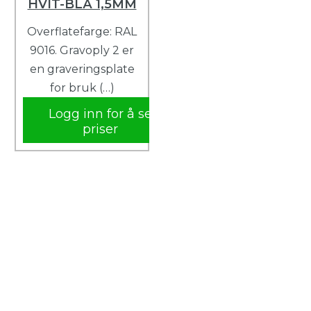
HVIT-BLÅ 1,5MM
Overflatefarge: RAL
9016. Gravoply 2 er
en graveringsplate
for bruk (…)
Logg inn for å se
priser