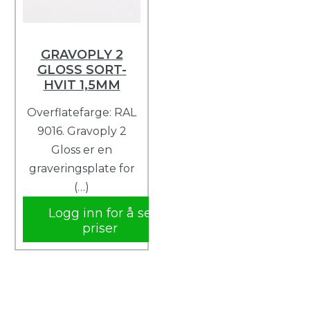
GRAVOPLY 2
GLOSS SORT-
HVIT 1,5MM
Overflatefarge: RAL
9016. Gravoply 2
Gloss er en
graveringsplate for
(…)
Logg inn for å se
priser