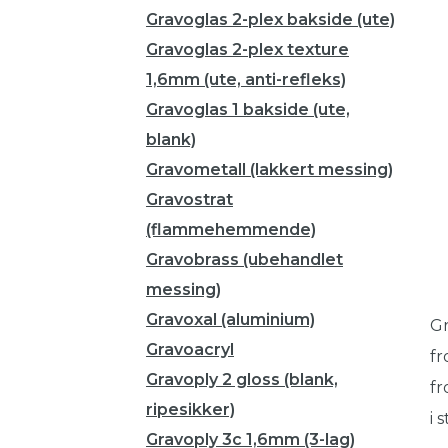
Gravoglas 2-plex bakside (ute)
Gravoglas 2-plex texture
1,6mm (ute, anti-refleks)
Gravoglas 1 bakside (ute,
blank)
Gravometall (lakkert messing)
Gravostrat
(flammehemmende)
Gravobrass (ubehandlet
messing)
Gravoxal (aluminium)
Gr
Gravoacryl
fr
Gravoply 2 gloss (blank,
fr
ripesikker)
i 
Gravoply 3c 1,6mm (3-lag)