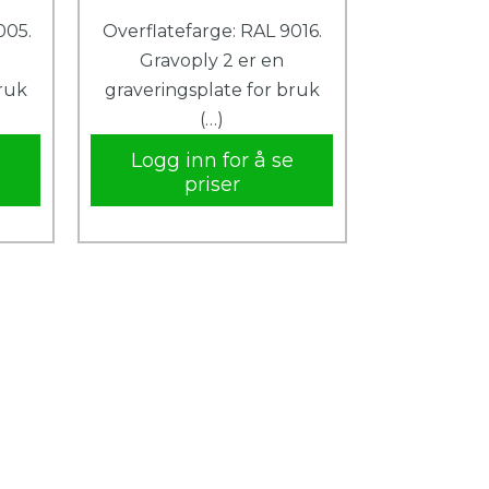
005.
Overflatefarge: RAL 9016.
Gravoply 2 er en
bruk
graveringsplate for bruk
(…)
e
Logg inn for å se
priser