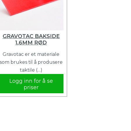
GRAVOTAC BAKSIDE
1,6MM RØD
Gravotac er et materiale
som brukes til å produsere
taktile (…)
Logg inn for å se
priser