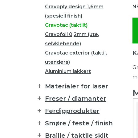
Gravoply design 1,6mm
NB
(spesiell finish)
Gravotac (taktilt)
Gravofoil 0,2mm (ute,
selvklebende)
K
Gravotac exterior (taktil,
utendørs)
Gr
Aluminium lakkert
må
Materialer for laser
M
Freser / diamanter
Ferdigprodukter
Smøre / feste / finish
Braille / taktile skilt