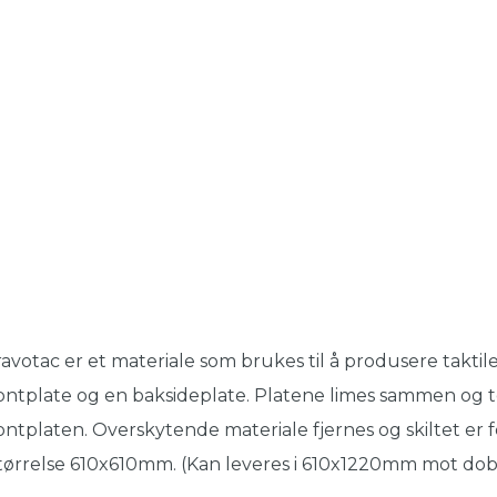
avotac er et materiale som brukes til å produsere takti
ontplate og en baksideplate. Platene limes sammen og 
ontplaten. Overskytende materiale fjernes og skiltet er fe
størrelse 610x610mm. (Kan leveres i 610x1220mm mot dobb