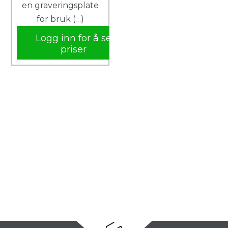
en graveringsplate
for bruk (…)
Logg inn for å se
priser