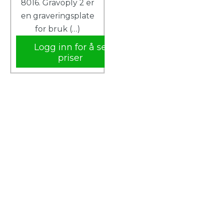
8016. Gravoply 2 er
en graveringsplate
for bruk (…)
Logg inn for å se
priser