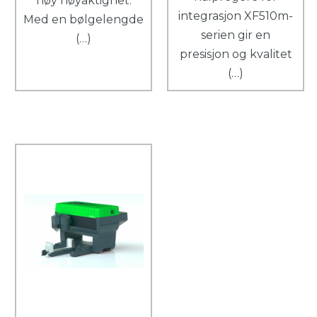
høy nøyaktighet.
integrasjon XF510m-
Med en bølgelengde
serien gir en
(…)
presisjon og kvalitet
(…)