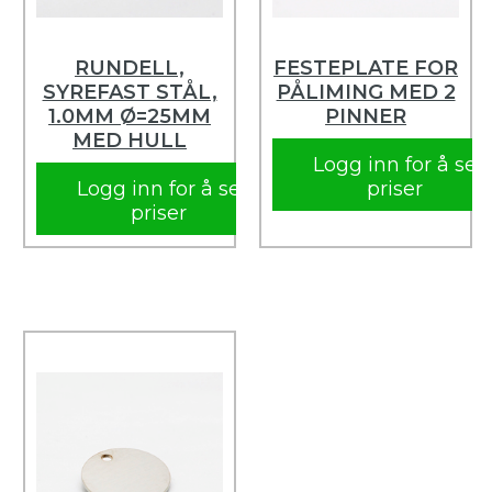
RUNDELL,
FESTEPLATE FOR
SYREFAST STÅL,
PÅLIMING MED 2
1.0MM Ø=25MM
PINNER
MED HULL
Logg inn for å se
Logg inn for å se
priser
priser