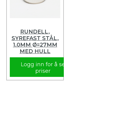
RUNDELL,
SYREFAST STÅL,
1.0MM Ø=27MM
MED HULL
Logg inn for å se
priser