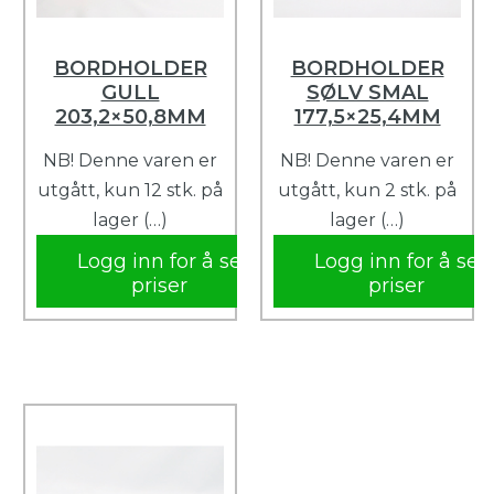
BORDHOLDER
BORDHOLDER
GULL
SØLV SMAL
203,2×50,8MM
177,5×25,4MM
NB! Denne varen er
NB! Denne varen er
utgått, kun 12 stk. på
utgått, kun 2 stk. på
lager (…)
lager (…)
Logg inn for å se
Logg inn for å se
priser
priser