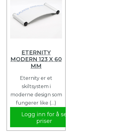
ETERNITY
MODERN 123 X 60
MM
Eternity er et
skiltsystem i
moderne design som
fungerer like (…)
Logg inn for å se
priser