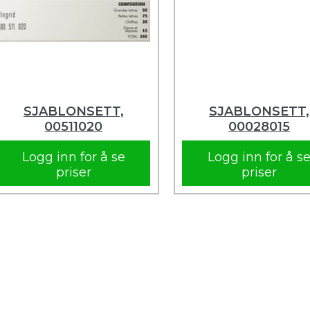
SJABLONSETT,
SJABLONSETT,
00511020
00028015
Logg inn for å se
Logg inn for å s
priser
priser