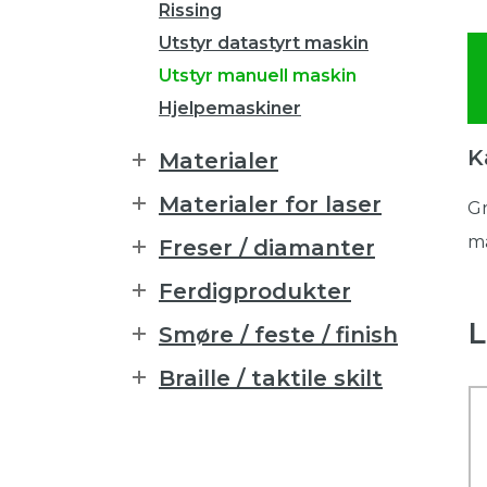
Rissing
Utstyr datastyrt maskin
Utstyr manuell maskin
Hjelpemaskiner
K
Materialer
Materialer for laser
Gr
må
Freser / diamanter
Ferdigprodukter
L
Smøre / feste / finish
Braille / taktile skilt