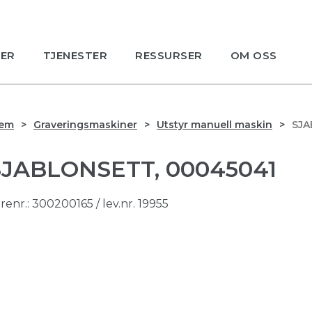
ER
TJENESTER
RESSURSER
OM OSS
jem
Graveringsmaskiner
Utstyr manuell maskin
SJA
SJABLONSETT, 00045041
renr.:
300200165
/ lev.nr. 19955