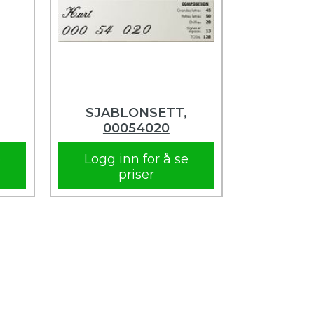
SJABLONSETT,
00054020
e
Logg inn for å se
priser