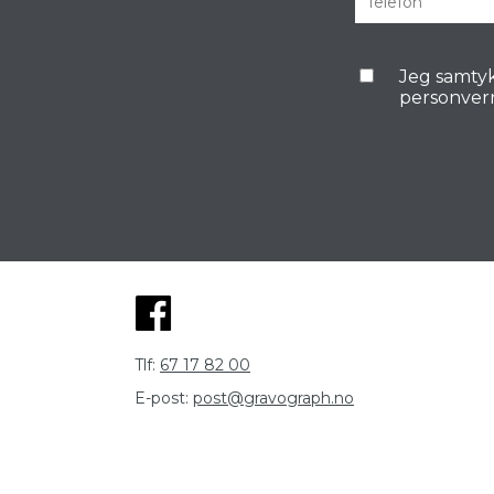
Jeg samtyk
personver
Tlf:
67 17 82 00
E-post:
post@gravograph.no