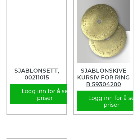
SJABLONSETT,
SJABLONSKIVE
00211015
KURSIV FOR RING
B 59304200
Logg inn for å se
priser
Logg inn for å se
priser