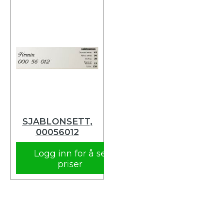
SJABLONSETT,
00056012
Logg inn for å se
priser