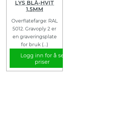
LYS BLÅ-HVIT
1,5MM
Overflatefarge: RAL
5012. Gravoply 2 er
en graveringsplate
for bruk (…)
Logg inn for å se
priser