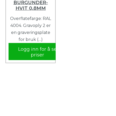
BURGUNDER-
HVIT 0,8MM
Overflatefarge: RAL
4004. Gravoply 2 er
en graveringsplate
for bruk (…)
Logg inn for å se
priser